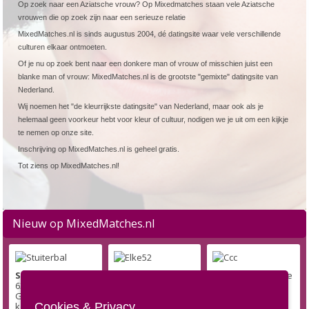
Op zoek naar een Aziatsche vrouw? Op Mixedmatches staan vele Aziatsche
vrouwen die op zoek zijn naar een serieuze relatie
MixedMatches.nl is sinds augustus 2004, dé datingsite waar vele verschillende
culturen elkaar ontmoeten.
Of je nu op zoek bent naar een donkere man of vrouw of misschien juist een
blanke man of vrouw: MixedMatches.nl is de grootste "gemixte" datingsite van
Nederland.
Wij noemen het "de kleurrijkste datingsite" van Nederland, maar ook als je
helemaal geen voorkeur hebt voor kleur of cultuur, nodigen we je uit om een kijkje
te nemen op onze site.
Inschrijving op MixedMatches.nl is geheel gratis.
Tot ziens op MixedMatches.nl!
Nieuw op MixedMatches.nl
Stuiterbal
is een
Elke52
is een 52
Ccc
is een 57 jarige
63 jarige
jarige Blanke
Blanke Vrouw,
Gekleurde Vrouw,
Vrouw, komt uit
komt uit Onder
Cookies & Privacy
komt uit Groningen
Emmen en zoekt
Amsterdam en