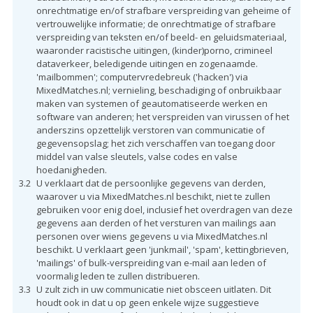
onrechtmatige en/of strafbare verspreiding van geheime of
vertrouwelijke informatie; de onrechtmatige of strafbare
verspreiding van teksten en/of beeld- en geluidsmateriaal,
waaronder racistische uitingen, (kinder)porno, crimineel
dataverkeer, beledigende uitingen en zogenaamde.
'mailbommen'; computervredebreuk ('hacken') via
MixedMatches.nl; vernieling, beschadiging of onbruikbaar
maken van systemen of geautomatiseerde werken en
software van anderen; het verspreiden van virussen of het
anderszins opzettelijk verstoren van communicatie of
gegevensopslag; het zich verschaffen van toegang door
middel van valse sleutels, valse codes en valse
hoedanigheden.
3.2
U verklaart dat de persoonlijke gegevens van derden,
waarover u via MixedMatches.nl beschikt, niet te zullen
gebruiken voor enig doel, inclusief het overdragen van deze
gegevens aan derden of het versturen van mailings aan
personen over wiens gegevens u via MixedMatches.nl
beschikt. U verklaart geen 'junkmail', 'spam', kettingbrieven,
'mailings' of bulk-verspreiding van e-mail aan leden of
voormalig leden te zullen distribueren.
3.3
U zult zich in uw communicatie niet obsceen uitlaten. Dit
houdt ook in dat u op geen enkele wijze suggestieve