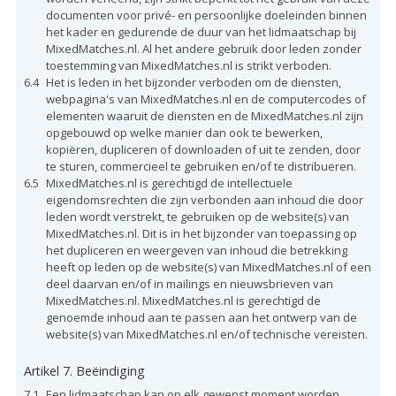
documenten voor privé- en persoonlijke doeleinden binnen
het kader en gedurende de duur van het lidmaatschap bij
MixedMatches.nl. Al het andere gebruik door leden zonder
toestemming van MixedMatches.nl is strikt verboden.
6.4
Het is leden in het bijzonder verboden om de diensten,
webpagina's van MixedMatches.nl en de computercodes of
elementen waaruit de diensten en de MixedMatches.nl zijn
opgebouwd op welke manier dan ook te bewerken,
kopiëren, dupliceren of downloaden of uit te zenden, door
te sturen, commercieel te gebruiken en/of te distribueren.
6.5
MixedMatches.nl is gerechtigd de intellectuele
eigendomsrechten die zijn verbonden aan inhoud die door
leden wordt verstrekt, te gebruiken op de website(s) van
MixedMatches.nl. Dit is in het bijzonder van toepassing op
het dupliceren en weergeven van inhoud die betrekking
heeft op leden op de website(s) van MixedMatches.nl of een
deel daarvan en/of in mailings en nieuwsbrieven van
MixedMatches.nl. MixedMatches.nl is gerechtigd de
genoemde inhoud aan te passen aan het ontwerp van de
website(s) van MixedMatches.nl en/of technische vereisten.
Artikel 7. Beëindiging
7.1
Een lidmaatschap kan op elk gewenst moment worden