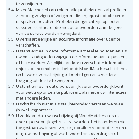
te verwijderen.
5.4
MixedMatches.nl controleert alle profielen, en zal profielen
zonnodig wijzigen of weigeren die ongepaste of obscene
uitspraken bevatten. Profielen die gericht zijn op louter
seksueel contact, of die niet beantwoorden aan de geest
van de service worden verwijderd.
5.5
U verklaart eerlijke en accurate informatie over uzelf te
verschaffen.
5.6
U stemt ermee in deze informatie actueel te houden en als
uw omstandigheden wijzigen de informatie aan te passen,
of bij te werken. Als blijkt dat door u verschafte informatie
onjuist, of incompleet is, behoudt MixedMatches.nl zich het
recht voor uw inschrijving te beëindigen en u verdere
toegang tot de site te weigeren.
5.7
U stemt ermee in dat u persoonlijk verantwoordelijk bent
voor wat u op onze site publiceert, als mede uw interacties
met andere leden.
5.8
U schrijft zich niet in als stel, hieronder verstaan we twee
(huwelijks)partners.
5.9
U verklaart dat uw inschrijving bij MixedMatches.nl strikt
door u persoonlijk gebruikt zal worden. Het is anderen niet
toegestaan uw inschrijving te gebruiken voor anderen en u
mag uw inschrijving of wachtwoord niet overdragen of