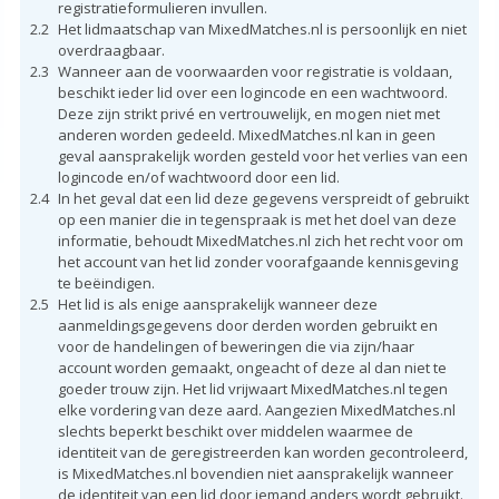
registratieformulieren invullen.
2.2
Het lidmaatschap van MixedMatches.nl is persoonlijk en niet
overdraagbaar.
2.3
Wanneer aan de voorwaarden voor registratie is voldaan,
beschikt ieder lid over een logincode en een wachtwoord.
Deze zijn strikt privé en vertrouwelijk, en mogen niet met
anderen worden gedeeld. MixedMatches.nl kan in geen
geval aansprakelijk worden gesteld voor het verlies van een
logincode en/of wachtwoord door een lid.
2.4
In het geval dat een lid deze gegevens verspreidt of gebruikt
op een manier die in tegenspraak is met het doel van deze
informatie, behoudt MixedMatches.nl zich het recht voor om
het account van het lid zonder voorafgaande kennisgeving
te beëindigen.
2.5
Het lid is als enige aansprakelijk wanneer deze
aanmeldingsgegevens door derden worden gebruikt en
voor de handelingen of beweringen die via zijn/haar
account worden gemaakt, ongeacht of deze al dan niet te
goeder trouw zijn. Het lid vrijwaart MixedMatches.nl tegen
elke vordering van deze aard. Aangezien MixedMatches.nl
slechts beperkt beschikt over middelen waarmee de
identiteit van de geregistreerden kan worden gecontroleerd,
is MixedMatches.nl bovendien niet aansprakelijk wanneer
de identiteit van een lid door iemand anders wordt gebruikt.