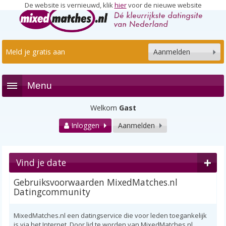
De website is vernieuwd, klik
hier
voor de nieuwe website
Meld je gratis aan
Aanmelden
Menu
Welkom
Gast
Inloggen
Aanmelden
Vind je date
Gebruiksvoorwaarden MixedMatches.nl
Datingcommunity
MixedMatches.nl een datingservice die voor leden toegankelijk
is via het Internet. Door lid te worden van MixedMatches.nl