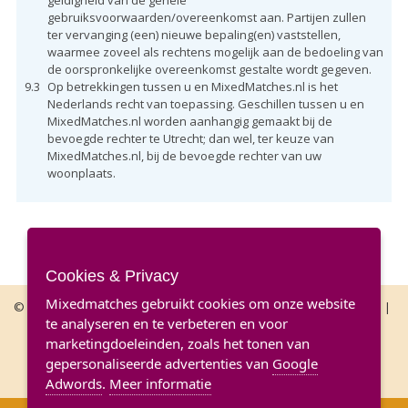
gebruiksvoorwaarden/overeenkomst aan. Partijen zullen
ter vervanging (een) nieuwe bepaling(en) vaststellen,
waarmee zoveel als rechtens mogelijk aan de bedoeling van
de oorspronkelijke overeenkomst gestalte wordt gegeven.
9.3
Op betrekkingen tussen u en MixedMatches.nl is het
Nederlands recht van toepassing. Geschillen tussen u en
MixedMatches.nl worden aanhangig gemaakt bij de
bevoegde rechter te Utrecht; dan wel, ter keuze van
MixedMatches.nl, bij de bevoegde rechter van uw
woonplaats.
Cookies & Privacy
Mixedmatches gebruikt cookies om onze website
© MixedMatches.nl 2026
|
Sitemap
|
Gebruiksvoorwaarden
|
te analyseren en te verbeteren en voor
Privacy
|
marketingdoeleinden, zoals het tonen van
gepersonaliseerde advertenties van
Google
Mixedmatches Frankrijk
Adwords
.
Meer informatie