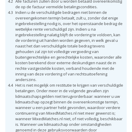
4.2
Alle facturen zullen door u worden betaald overeenkomstig
de op de factuur vermelde betalingscondities.
4.3
Indien u de verschuldigde bedragen niet binnen de
overeengekomen termijn betaalt, zult u, zonder dat enige
ingebrekestelling nodig is, over het openstaande bedrag de
wettelijke rente verschuldigd zijn. Indien u na
ingebrekestelling nalatig blijft de vordering te voldoen, kan
de vordering uit handen worden gegeven, in welk geval u
naast het dan verschuldigde totale bedrag tevens
gehouden zal zijn tot volledige vergoeding van
buitengerechtelijke en gerechtelijke kosten, waaronder alle
kosten berekend door externe deskundigen naast de in
rechte vastgestelde kosten, verband houdende met de
inning van deze vordering of van rechtsuitoefening
anderszins.
4.4
Het is niet mogelijk om restitutie te krijgen van verschuldigde
betalingen. Onder meer in de volgende gevallen zijn
lidmaatschapsgelden niet terugvorderbaar: wanneer u uw
lidmaatschap opzegt binnen de overeenkomstige termijn,
wanneer u een partner hebt gevonden, waardoor verdere
continuering van MixedMatches.nl niet meer gewenst is;
wanneer MixedMatches.nl niet, of niet volledig, beschikbaar
is. Wanneer uw lidmaatschap onder omstandigheden
genoemd in deze gebruiksvoorwaarden door