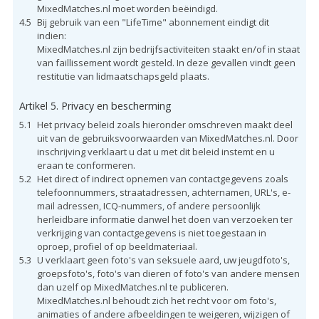
MixedMatches.nl moet worden beëindigd.
4.5
Bij gebruik van een "LifeTime" abonnement eindigt dit
indien:
MixedMatches.nl zijn bedrijfsactiviteiten staakt en/of in staat
van faillissement wordt gesteld. In deze gevallen vindt geen
restitutie van lidmaatschapsgeld plaats.
Artikel 5. Privacy en bescherming
5.1
Het privacy beleid zoals hieronder omschreven maakt deel
uit van de gebruiksvoorwaarden van MixedMatches.nl. Door
inschrijving verklaart u dat u met dit beleid instemt en u
eraan te conformeren.
5.2
Het direct of indirect opnemen van contactgegevens zoals
telefoonnummers, straatadressen, achternamen, URL's, e-
mail adressen, ICQ-nummers, of andere persoonlijk
herleidbare informatie danwel het doen van verzoeken ter
verkrijging van contactgegevens is niet toegestaan in
oproep, profiel of op beeldmateriaal.
5.3
U verklaart geen foto's van seksuele aard, uw jeugdfoto's,
groepsfoto's, foto's van dieren of foto's van andere mensen
dan uzelf op MixedMatches.nl te publiceren.
MixedMatches.nl behoudt zich het recht voor om foto's,
animaties of andere afbeeldingen te weigeren, wijzigen of