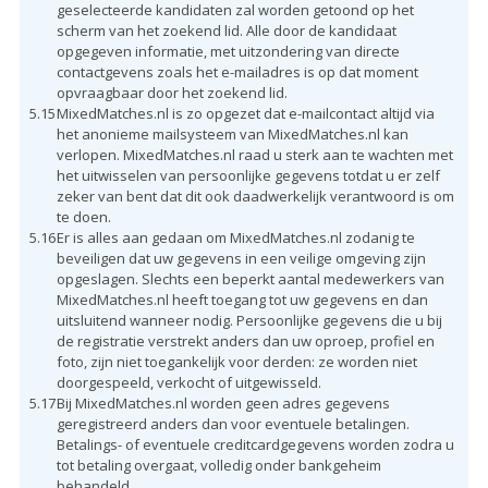
geselecteerde kandidaten zal worden getoond op het
scherm van het zoekend lid. Alle door de kandidaat
opgegeven informatie, met uitzondering van directe
contactgevens zoals het e-mailadres is op dat moment
opvraagbaar door het zoekend lid.
5.15
MixedMatches.nl is zo opgezet dat e-mailcontact altijd via
het anonieme mailsysteem van MixedMatches.nl kan
verlopen. MixedMatches.nl raad u sterk aan te wachten met
het uitwisselen van persoonlijke gegevens totdat u er zelf
zeker van bent dat dit ook daadwerkelijk verantwoord is om
te doen.
5.16
Er is alles aan gedaan om MixedMatches.nl zodanig te
beveiligen dat uw gegevens in een veilige omgeving zijn
opgeslagen. Slechts een beperkt aantal medewerkers van
MixedMatches.nl heeft toegang tot uw gegevens en dan
uitsluitend wanneer nodig. Persoonlijke gegevens die u bij
de registratie verstrekt anders dan uw oproep, profiel en
foto, zijn niet toegankelijk voor derden: ze worden niet
doorgespeeld, verkocht of uitgewisseld.
5.17
Bij MixedMatches.nl worden geen adres gegevens
geregistreerd anders dan voor eventuele betalingen.
Betalings- of eventuele creditcardgegevens worden zodra u
tot betaling overgaat, volledig onder bankgeheim
behandeld.