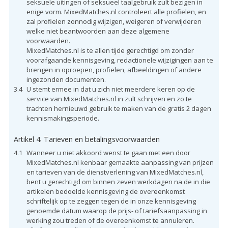
seksuele uitingen of seksueel taalgebruik zult bezigen in
enige vorm. MixedMatches.nl controleert alle profielen, en
zal profielen zonnodig wijzigen, weigeren of verwijderen
welke niet beantwoorden aan deze algemene
voorwaarden.
MixedMatches.nl is te allen tijde gerechtigd om zonder
voorafgaande kennisgeving, redactionele wijzigingen aan te
brengen in oproepen, profielen, afbeeldingen of andere
ingezonden documenten.
3.4
U stemt ermee in dat u zich niet meerdere keren op de
service van MixedMatches.nl in zult schrijven en zo te
trachten hernieuwd gebruik te maken van de gratis 2 dagen
kennismakingsperiode.
Artikel 4. Tarieven en betalingsvoorwaarden
4.1
Wanneer u niet akkoord wenst te gaan met een door
MixedMatches.nl kenbaar gemaakte aanpassing van prijzen
en tarieven van de dienstverlening van MixedMatches.nl,
bent u gerechtigd om binnen zeven werkdagen na de in die
artikelen bedoelde kennisgeving de overeenkomst
schriftelijk op te zeggen tegen de in onze kennisgeving
genoemde datum waarop de prijs- of tariefsaanpassing in
werking zou treden of de overeenkomst te annuleren.