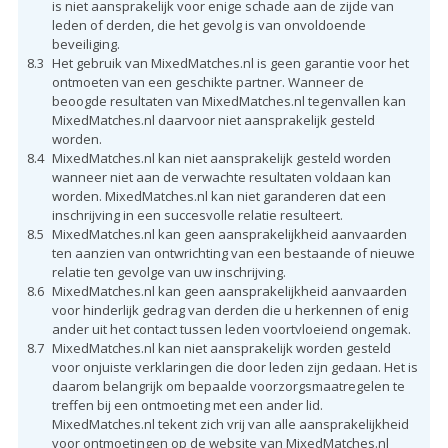
is niet aansprakelijk voor enige schade aan de zijde van
leden of derden, die het gevolg is van onvoldoende
beveiliging.
8.3
Het gebruik van MixedMatches.nl is geen garantie voor het
ontmoeten van een geschikte partner. Wanneer de
beoogde resultaten van MixedMatches.nl tegenvallen kan
MixedMatches.nl daarvoor niet aansprakelijk gesteld
worden.
8.4
MixedMatches.nl kan niet aansprakelijk gesteld worden
wanneer niet aan de verwachte resultaten voldaan kan
worden. MixedMatches.nl kan niet garanderen dat een
inschrijving in een succesvolle relatie resulteert.
8.5
MixedMatches.nl kan geen aansprakelijkheid aanvaarden
ten aanzien van ontwrichting van een bestaande of nieuwe
relatie ten gevolge van uw inschrijving.
8.6
MixedMatches.nl kan geen aansprakelijkheid aanvaarden
voor hinderlijk gedrag van derden die u herkennen of enig
ander uit het contact tussen leden voortvloeiend ongemak.
8.7
MixedMatches.nl kan niet aansprakelijk worden gesteld
voor onjuiste verklaringen die door leden zijn gedaan. Het is
daarom belangrijk om bepaalde voorzorgsmaatregelen te
treffen bij een ontmoeting met een ander lid.
MixedMatches.nl tekent zich vrij van alle aansprakelijkheid
voor ontmoetingen op de website van MixedMatches.nl