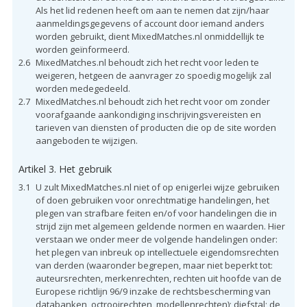
Als het lid redenen heeft om aan te nemen dat zijn/haar
aanmeldingsgegevens of account door iemand anders
worden gebruikt, dient MixedMatches.nl onmiddellijk te
worden geïnformeerd.
2.6
MixedMatches.nl behoudt zich het recht voor leden te
weigeren, hetgeen de aanvrager zo spoedig mogelijk zal
worden medegedeeld.
2.7
MixedMatches.nl behoudt zich het recht voor om zonder
voorafgaande aankondiging inschrijvingsvereisten en
tarieven van diensten of producten die op de site worden
aangeboden te wijzigen.
Artikel 3. Het gebruik
3.1
U zult MixedMatches.nl niet of op enigerlei wijze gebruiken
of doen gebruiken voor onrechtmatige handelingen, het
plegen van strafbare feiten en/of voor handelingen die in
strijd zijn met algemeen geldende normen en waarden. Hier
verstaan we onder meer de volgende handelingen onder:
het plegen van inbreuk op intellectuele eigendomsrechten
van derden (waaronder begrepen, maar niet beperkt tot:
auteursrechten, merkenrechten, rechten uit hoofde van de
Europese richtlijn 96/9 inzake de rechtsbescherming van
databanken, octrooirechten, modellenrechten); diefstal; de