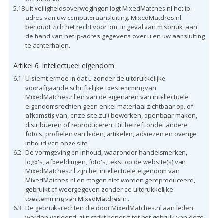
5.18
Uit veiligheidsoverwegingen logt MixedMatches.nl het ip-
adres van uw computeraansluiting. MixedMatches.nl
behoudt zich het recht voor om, in geval van misbruik, aan
de hand van het ip-adres gegevens over u en uw aansluiting
te achterhalen.
Artikel 6. Intellectueel eigendom
6.1
U stemt ermee in dat u zonder de uitdrukkelijke
voorafgaande schriftelijke toestemming van
MixedMatches.nl en van de eigenaren van intellectuele
eigendomsrechten geen enkel materiaal zichtbaar op, of
afkomstig van, onze site zult bewerken, openbaar maken,
distribueren of reproduceren. Dit betreft onder andere
foto's, profielen van leden, artikelen, adviezen en overige
inhoud van onze site.
6.2
De vormgeving en inhoud, waaronder handelsmerken,
logo's, afbeeldingen, foto's, tekst op de website(s) van
MixedMatches.nl zijn het intellectuele eigendom van
MixedMatches.nl en mogen niet worden gereproduceerd,
gebruikt of weergegeven zonder de uitdrukkelijke
toestemming van MixedMatches.nl.
6.3
De gebruiksrechten die door MixedMatches.nl aan leden
worden verleend, zijn strikt beperkt tot het gebruik van deze