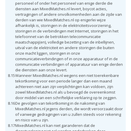
personeel of onder het personeel van enige derde die
diensten aan MixedMatches.nl levert, boycot acties,
vertragingen of andere onvolkomenheden aan de zijde van
derden van wie MixedMatches.nl op enigerlei wijze
afhankelijk is, storingen in de elektriciteitsvoorziening,
storingen in de verbindingen met Internet, storingen in het
telefoonnet van de betrokken telecommunicatie
maatschappij(en), volledige bezetting van de inbellijnen,
uitval van de elektriciteit en andere storingen die buiten
onze macht liggen, storingen in onze
communicatieverbindingen of in onze apparatuur of in de
communicatie verbindingen of apparatuur van enige derden
die diensten aan onze levert.
8.15
Wanneer MixedMatches.nl wegens een niet toerekenbare
tekortkoming voor een periode langer dan een maand
achtereen niet aan zijn verplichtingen kan voldoen, zijn
zowel MixedMatches.nl als u bevoegd de overeenkomst
door middel van een schriftelijke verklaring op te zeggen.
8.16
De gevolgen van tekortkoming in de nakoming van
MixedMatches.nl jegens derden, die wordt veroorzaakt door
of vanwege gedragingen van u zullen steeds voor rekening
en risico van u zijn.
8.17
MixedMatches.nl kan niet garanderen dat de
dienstverlening niet zal worden onderbroken door