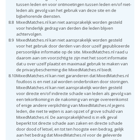
tussen leden en voor ontmoetingen tussen leden en/of niet-
leden als gevolg van het gebruik van deze site en de
bijbehorende diensten.
8.8
MixedMatches.nl kan niet aansprakelijk worden gesteld
voor hinderlijk gedrag van derden die leden blijven
achtervolgen.
8.9
MixedMatches.nl kan niet aansprakelijk worden gesteld
voor het gebruik door derden van door uzelf gepubliceerde
persoonlijke informatie op de site. MixedMatches.nl raad u
daarom aan om voorzichtig te zijn met het soort informatie
dat u over uzelf plaatst en maximaal gebruik te maken van
de privacybescherming die MixedMatches.nl biedt.
8.10
MixedMatches.nl kan niet garanderen dat MixedMatches.nl
foutloos is en niet zal worden onderbroken door storingen.
MixedMatches.nl kan niet aansprakelijk worden gesteld
voor directe en/of indirecte schade van leden als gevolg van
een tekortkoming in de nakoming van enige overeenkomst
of enige andere verplichting van MixedMatches.nl jegens
leden, die niet te wijten is aan opzet of grove schuld van
MixedMatches.nl. De aansprakelijkheid is in elk geval
beperkt tot directe schade aan zaken en directe schade
door dood of letsel, en tot ten hoogste een bedrag, gelijk
aan het bedrag dat MixedMatches.nl voor de geleverde