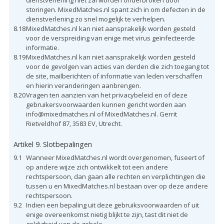
storingen. MixedMatches.nl spant zich in om defecten in de
dienstverlening zo snel mogelijk te verhelpen.
8.18
MixedMatches.nl kan niet aansprakelijk worden gesteld
voor de verspreiding van enige met virus geïnfecteerde
informatie.
8.19
MixedMatches.nl kan niet aansprakelijk worden gesteld
voor de gevolgen van acties van derden die zich toegang tot
de site, mailberichten of informatie van leden verschaffen
en hierin veranderingen aanbrengen.
8.20
Vragen ten aanzien van het privacybeleid en of deze
gebruikersvoorwaarden kunnen gericht worden aan
info@mixedmatches.nl of MixedMatches.nl. Gerrit
Rietveldhof 87, 3583 EV, Utrecht.
Artikel 9. Slotbepalingen
9.1
Wanneer MixedMatches.nl wordt overgenomen, fuseert of
op andere wijze zich ontwikkelt tot een andere
rechtspersoon, dan gaan alle rechten en verplichtingen die
tussen u en MixedMatches.nl bestaan over op deze andere
rechtspersoon.
9.2
Indien een bepaling uit deze gebruiksvoorwaarden of uit
enige overeenkomst nietig blijkt te zijn, tast dit niet de
geldigheid van de gehele