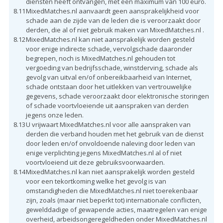
diensten heeft ontvangen, met een maximum van 100 euro.
8.11
MixedMatches.nl aanvaardt geen aansprakelijkheid voor
schade aan de zijde van de leden die is veroorzaakt door
derden, die al of niet gebruik maken van MixedMatches.nl .
8.12
MixedMatches.nl kan niet aansprakelijk worden gesteld
voor enige indirecte schade, vervolgschade daaronder
begrepen, noch is MixedMatches.nl gehouden tot
vergoeding van bedrijfsschade, winstderving, schade als
gevolg van uitval en/of onbereikbaarheid van Internet,
schade ontstaan door het uitlekken van vertrouwelijke
gegevens, schade veroorzaakt door elektronische storingen
of schade voortvloeiende uit aanspraken van derden
jegens onze leden.
8.13
U vrijwaart MixedMatches.nl voor alle aanspraken van
derden die verband houden met het gebruik van de dienst
door leden en/of onvoldoende naleving door leden van
enige verplichting jegens MixedMatches.nl al of niet
voortvloeiend uit deze gebruiksvoorwaarden.
8.14
MixedMatches.nl kan niet aansprakelijk worden gesteld
voor een tekortkoming welke het gevolg is van
omstandigheden die MixedMatches.nl niet toerekenbaar
zijn, zoals (maar niet beperkt tot) internationale conflicten,
gewelddadige of gewapende acties, maatregelen van enige
overheid, arbeidsongeregeldheden onder MixedMatches.nl