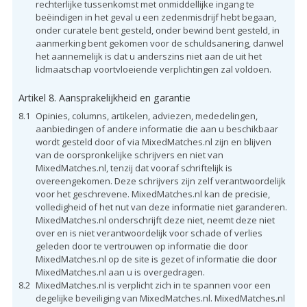
rechterlijke tussenkomst met onmiddellijke ingang te
beëindigen in het geval u een zedenmisdrijf hebt begaan,
onder curatele bent gesteld, onder bewind bent gesteld, in
aanmerking bent gekomen voor de schuldsanering, danwel
het aannemelijk is dat u anderszins niet aan de uit het
lidmaatschap voortvloeiende verplichtingen zal voldoen.
Artikel 8. Aansprakelijkheid en garantie
8.1
Opinies, columns, artikelen, adviezen, mededelingen,
aanbiedingen of andere informatie die aan u beschikbaar
wordt gesteld door of via MixedMatches.nl zijn en blijven
van de oorspronkelijke schrijvers en niet van
MixedMatches.nl, tenzij dat vooraf schriftelijk is
overeengekomen. Deze schrijvers zijn zelf verantwoordelijk
voor het geschrevene. MixedMatches.nl kan de precisie,
volledigheid of het nut van deze informatie niet garanderen.
MixedMatches.nl onderschrijft deze niet, neemt deze niet
over en is niet verantwoordelijk voor schade of verlies
geleden door te vertrouwen op informatie die door
MixedMatches.nl op de site is gezet of informatie die door
MixedMatches.nl aan u is overgedragen.
8.2
MixedMatches.nl is verplicht zich in te spannen voor een
degelijke beveiliging van MixedMatches.nl. MixedMatches.nl