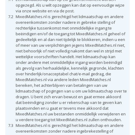
opgezegd. Als u wilt opzeggen kan dat op eenvoudige wijze
via onze website en via de post.
7.2
MixedMatches.nl is gerechtigd het lidmaatschap en andere
overeenkomsten zonder nadere in gebreke stelling of
rechterlijke tussenkomst met onmiddellijke ingang te
beëindigen en/of de toegang tot MixedMatches.nl geheel of
gedeeltelijk en al dan niet tijdelijk te blokkeren, indien u een
of meer van uw verplichtingen jegens MixedMatches.nl niet,
niet behoorlijk of niet volledig nakomt dan wel in strijd met
wettelijke voorschriften handelt. Het lidmaatschap kan
onder andere met onmiddellijke ingang worden beëindigd
als gevolg van herhaaldelijke, kennelijk gegronde, klachten
over hinderlijk/onacceptabel chat/e-mail gedrag, die
MixedMatches.nl via andere leden MixedMatches.nl
bereiken, het achterblijven van betalingen van uw
lidmaatschap of pogingen van u om uw lidmaatschap over te
dragen. U bent zich ervan bewust en gaat ermee akkoord
dat beëindiging zonder u er rekenschap van te geven kan
plaatsvinden en u gaat er tevens mee akkoord dat
MixedMatches.nl uw bestanden onmiddellijk verwijderen en
u verdere toegang tot MixedMatches.nl zullen onthouden.
7.3
MixedMatches.nl is gerechtigd het lidmaatschap en andere
overeenkomsten zonder nadere ingebrekestelling of