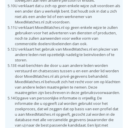
toewijzen aan een andere persoon of entiteit.
5.10
U verklaart dat u zich op geen enkele wijze zult voordoen als
een ander dan u werkelijk bent. Dat houdt ook in dat u zich
niet als een ander lid of een werknemer van
MixedMatches.nl zult voordoen.
5.11
U verklaart MixedMatches.nl op geen enkele wijze te zullen
gebruiken voor het adverteren van diensten of producten,
noch te zullen aanwenden voor welke vorm van
commerciële doelen/doeleinden dan ook.
5.12
U verklaart het gebruik van MixedMatches.nl en plezier van
andere leden niet opzettelijk nadelig te beïnvloeden of te
storen.
5.13
E-mail-berichten die door u aan andere leden worden
verstuurd en chatsessies tussen u en een ander lid worden
door MixedMatches.nl als privé-gegevens behandeld.
MixedMatches.nl behoudt zich het recht voor om op klachten
van andere leden maatregelen te nemen. Deze
maatregelen zijn beschreven in deze gebruiksvoorwaarden.
5.14
Opgave van persoonlijke informatie is vrijwillig. De
informatie die u opgeeft zal worden gebruikt voor het
zoekproces, dat wil zeggen dat op basis van een profiel dat
u aan MixedMatches.nl opgeeft, gezocht zal worden in de
database met alle verzamelde gegevens (waaronder die
van u) naar de best passende kandidaat. Een lijst met