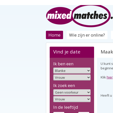
Home
Wie zijn er online?
Vind je date
Maak
Ik ben een
U kunt 
beginne
Klik
hier
Ik zoek een
Heeft u
In de leeftijd