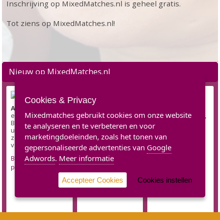
Inschrijving op MixedMatches.nl is geheel gratis.
Tot ziens op MixedMatches.nl!
Nieuw op MixedMatches.nl
Cookies & Privacy
Alan Bernard
is
Nigell
is een 49
Erik94
is een 31
Mixedmatches gebruikt cookies om onze website
een 55 jarige
jarige Gekleurde
jarige Blanke Man,
Blanke Man, komt
Man, komt uit
komt uit Pijnacker
te analyseren en te verbeteren en voor
uit Arnhem en
Voorburg en zoekt
en zoekt een
marketingdoeleinden, zoals het tonen van
zoekt een Vrouw
een Vrouw voor
Gekleurde Vrouw
voor een relatie!
een relatie!
voor een relatie!
gepersonaliseerde advertenties van
Google
Adwords
.
Meer informatie
Bekijk volledig
Bekijk volledig
Bekijk volledig
profiel
profiel
profiel
Accepteer Cookies
Cookies instellen